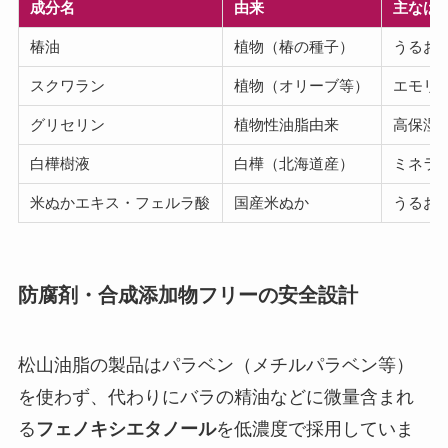
成分名
由来
主なは
椿油
植物（椿の種子）
うるお
スクワラン
植物（オリーブ等）
エモリ
グリセリン
植物性油脂由来
高保湿
白樺樹液
白樺（北海道産）
ミネラ
米ぬかエキス・フェルラ酸
国産米ぬか
うるお
防腐剤・合成添加物フリーの安全設計
松山油脂の製品はパラベン（メチルパラベン等）
を使わず、代わりにバラの精油などに微量含まれ
る
フェノキシエタノール
を低濃度で採用していま