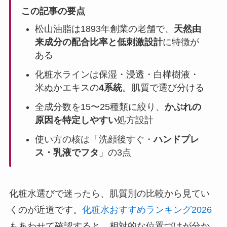
この記事の要点
松山油脂は1893年創業の老舗で、
天然由
来成分の配合比率と低刺激設計
に特徴が
ある
化粧水ラインは保湿・浸透・白樺樹液・
米ぬかエキスの
4系統
。肌質で選び分ける
全成分数を15〜25種類に絞り、
かぶれの
原因を特定しやすい
処方設計
使い方の核は「洗顔後すぐ・
ハンドプレ
ス・乳液でフタ
」の3点
化粧水選びで迷ったら、肌質別の比較から見てい
くのが近道です。
化粧水おすすめランキング2026
もあわせて確認すると、相対的な位置づけが分か