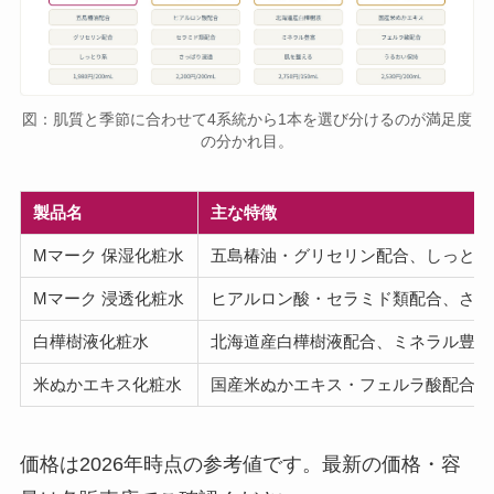
図：肌質と季節に合わせて4系統から1本を選び分けるのが満足度
の分かれ目。
製品名
主な特徴
Mマーク 保湿化粧水
五島椿油・グリセリン配合、しっとり
Mマーク 浸透化粧水
ヒアルロン酸・セラミド類配合、さっ
白樺樹液化粧水
北海道産白樺樹液配合、ミネラル豊富
米ぬかエキス化粧水
国産米ぬかエキス・フェルラ酸配合
価格は2026年時点の参考値です。最新の価格・容