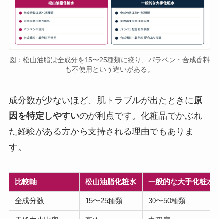
図：松山油脂は全成分を15〜25種類に絞り、パラベン・合成香料
も不使用という違いがある。
成分数が少ないほど、肌トラブルが出たときに
原
因を特定しやすい
のが利点です。化粧品でかぶれ
た経験がある方から支持される理由でもありま
す。
比較軸
松山油脂化粧水
一般的な大手化粧水
全成分数
15〜25種類
30〜50種類