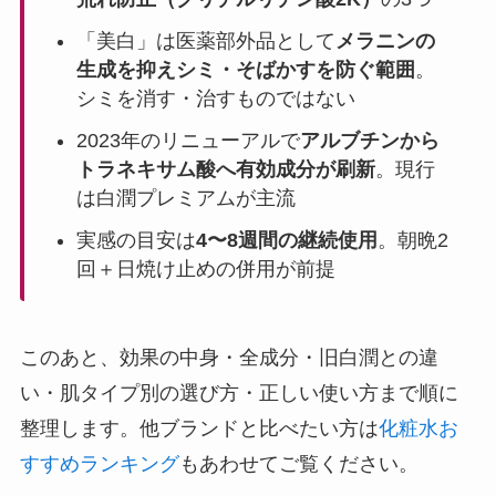
「美白」は医薬部外品として
メラニンの
生成を抑えシミ・そばかすを防ぐ範囲
。
シミを消す・治すものではない
2023年のリニューアルで
アルブチンから
トラネキサム酸へ有効成分が刷新
。現行
は白潤プレミアムが主流
実感の目安は
4〜8週間の継続使用
。朝晩2
回＋日焼け止めの併用が前提
このあと、効果の中身・全成分・旧白潤との違
い・肌タイプ別の選び方・正しい使い方まで順に
整理します。他ブランドと比べたい方は
化粧水お
すすめランキング
もあわせてご覧ください。