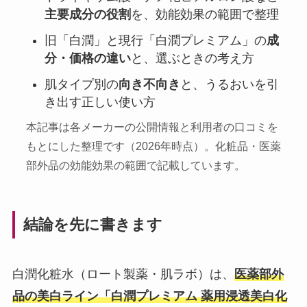
主要成分の役割
を、効能効果の範囲で整理
旧「白潤」と現行「白潤プレミアム」の
成
分・価格の違い
と、選ぶときの考え方
肌タイプ別の
向き不向き
と、うるおいを引
き出す正しい使い方
本記事は各メーカーの公開情報と利用者の口コミを
もとにした整理です（2026年時点）。化粧品・医薬
部外品の効能効果の範囲で記載しています。
結論を先に書きます
白潤化粧水（ロート製薬・肌ラボ）は、
医薬部外
品の美白ライン「白潤プレミアム 薬用浸透美白化