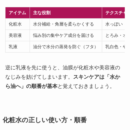
アイテム
主な役割
テクスチャ
化粧水
水分補給・角層を柔らかくする
水っぽい（
美容液
悩み別の集中ケア成分を届ける
とろみ・オ
乳液
油分で水分の蒸発を防ぐ（フタ）
乳白色・や
逆に乳液を先に使うと、油膜が化粧水や美容液の
なじみを妨げてしまいます。
スキンケアは「水か
ら油へ」の順番が基本
と覚えておきましょう。
化粧水の正しい使い方・順番