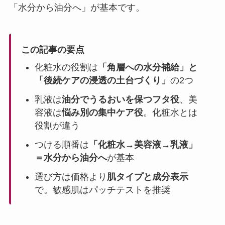
「水分から油分へ」が基本です。
この記事の要点
化粧水の役割は
「角層への水分補給」と
「後続ケアの浸透の土台づくり」
の2つ
乳液は
油分でうるおいを保つフタ役
、美
容液は
悩み別の集中ケア役
。化粧水とは
役割が違う
つける順番は
「化粧水→美容液→乳液」
＝水分から油分へ
が基本
選び方は価格より
肌タイプと成分表示
で。敏感肌はパッチテストを推奨