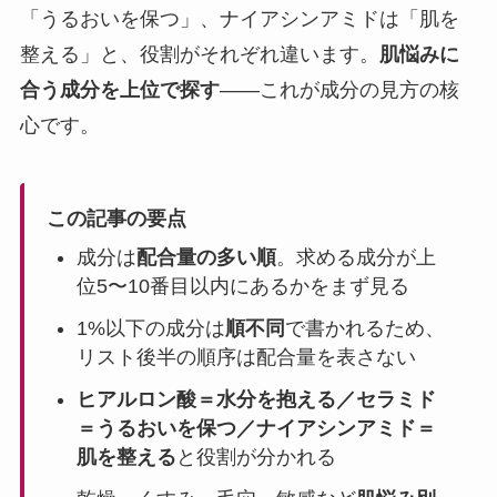
「うるおいを保つ」、ナイアシンアミドは「肌を
整える」と、役割がそれぞれ違います。
肌悩みに
合う成分を上位で探す
——これが成分の見方の核
心です。
この記事の要点
成分は
配合量の多い順
。求める成分が上
位5〜10番目以内にあるかをまず見る
1%以下の成分は
順不同
で書かれるため、
リスト後半の順序は配合量を表さない
ヒアルロン酸＝水分を抱える／セラミド
＝うるおいを保つ／ナイアシンアミド＝
肌を整える
と役割が分かれる