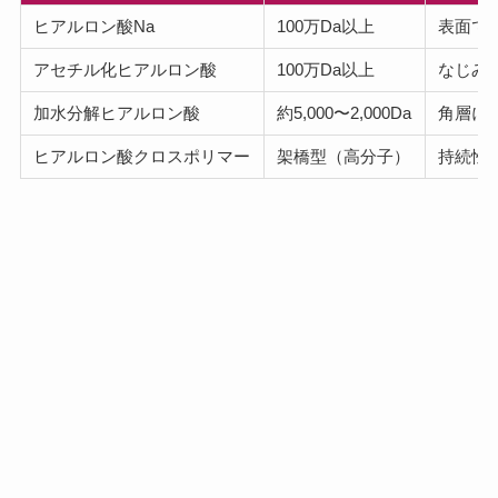
ヒアルロン酸Na
100万Da以上
表面で
アセチル化ヒアルロン酸
100万Da以上
なじみ
加水分解ヒアルロン酸
約5,000〜2,000Da
角層に
ヒアルロン酸クロスポリマー
架橋型（高分子）
持続性