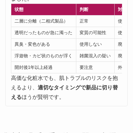
状態
判断
対処法
二層に分離（二相式製品）
正常
使用前
透明だったものが急に濁った
変質の可能性
使用中
異臭・変色がある
使用しない
廃棄す
浮遊物・カビ状のものが浮く
雑菌混入の疑い
廃棄す
開封後1年以上経過
要注意
外見・
高価な化粧水でも、肌トラブルのリスクを抱
えるより、
適切なタイミングで新品に切り替
える
ほうが賢明です。