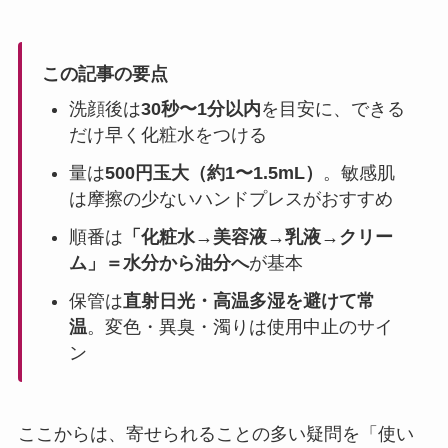
この記事の要点
洗顔後は
30秒〜1分以内
を目安に、できる
だけ早く化粧水をつける
量は
500円玉大（約1〜1.5mL）
。敏感肌
は摩擦の少ないハンドプレスがおすすめ
順番は
「化粧水→美容液→乳液→クリー
ム」＝水分から油分へ
が基本
保管は
直射日光・高温多湿を避けて常
温
。変色・異臭・濁りは使用中止のサイ
ン
ここからは、寄せられることの多い疑問を「使い